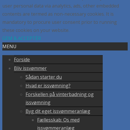
user personal data via analytics, ads, other embedded
contents are termed as non-necessary cookies. It is
mandatory to procure user consent prior to running
these cookies on your website.
GEM & ACCEPTÈR
MENU
Forside
Bliv issvømmer
Sådan starter du
Hvad er issvømning?
Forskellen på vinterbadning og
issvømning
Byg dit eget issvømmeranlæg
Fællesskab: Os med
issvømmeranlæg