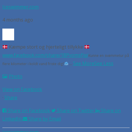
Iceswimmer.com
4 months ago
Kæmpe stort og hjerteligt tillykke
www.facebook.com/share/18PvomsfJq/
Kunne en svømmetur på
...
See More
See Less
flere kilometer i koldt vand friste dig?
Photo
View on Facebook
·
Share
Share on Facebook
Share on Twitter
Share on
LinkedIn
Share by Email