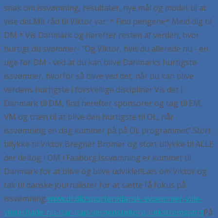
snak om issvømning, resultater, nye mål og modet til at
vise det.
Mit råd til Viktor var:
* Find pengene
* Meld dig til
DM
* Vis Danmark og herefter resten af verden, hvor
hurtigt du svømmer
- "Og Viktor, hvis du allerede nu - en
uge før DM - ved at du kan blive Danmarks hurtigste
issvømner, hvorfor så blive ved det, når du kan blive
verdens hurtigste i forskellige discipliner.
Vis det i
Danmark til DM, find herefter sponsorer og tag til EM,
VM og træn til at blive den hurtigste til OL, når
issvømning en dag kommer på på OL programmet".
Stort
tillykke til Viktor Bregner Bromer og stort tillykke til ALLE
der deltog i DM i Faaborg.
Issvømning er kommet til
Danmark for at blive og blive udviklet!
Læs om Viktor og
tak til danske journalister for at sætte få fokus på
issvømning.
www.dr.dk/sporten/dansk-svoemmer-ville-
vinterbade-nu-har-han-verdensrekord-i-ekstremsport
På