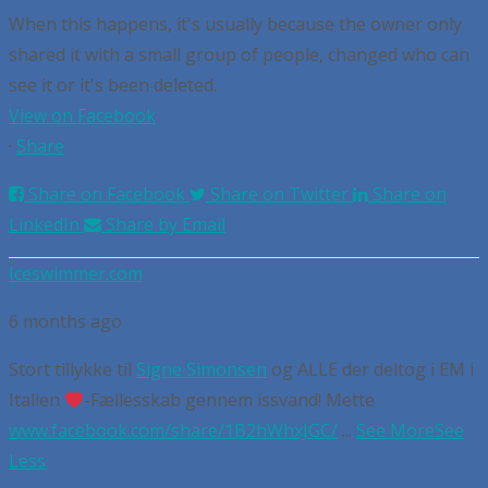
When this happens, it's usually because the owner only
shared it with a small group of people, changed who can
see it or it's been deleted.
View on Facebook
·
Share
Share on Facebook
Share on Twitter
Share on
LinkedIn
Share by Email
Iceswimmer.com
6 months ago
Stort tillykke til
Signe Simonsen
og ALLE der deltog i EM i
Italien
-Fællesskab gennem issvand! Mette
www.facebook.com/share/1B2hWhxJGC/
...
See More
See
Less