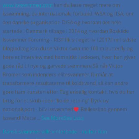
www.iceswimmer.com
kan du læse meget mere om
issvømning, de internationale forbund IWSA og IISA, om
den danske organisation DISA og hvordan det hele
startede i Danmark tilbage i 2014 og hvordan Roskilde
Issvømner Forening - RISF fik sit eget liv i 2017.
I mit sidste
blogindlæg kan du se Viktor svømme 100 m butterfly og
høre et interview med ham sidst i videoen, hvor han giver
gode råd til nye og garvede svømmere.
Så når Victor
Bromer som indendørs elitesvømmer formår at
transformere resultaterne til koldt vand, så kan andre
gøre ham kunsten efter.
Tag endelig kontakt, hvis du har
brug for et skub i den "kolde retning".
Dyrk ny
nationalsport - bliv issvømner!
-Fællesskab gennem
issvand! Mette
...
See More
See Less
Dansk svømmer ville vinterbade - nu har han