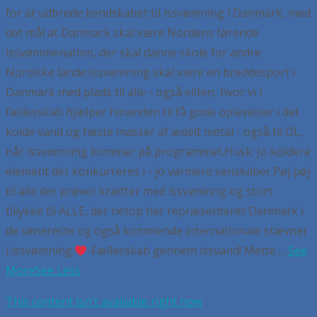
for at udbrede kendskabet til issvømning i Danmark, med
det mål at Danmark skal være Nordens førende
issvømmenation, der skal danne skole for andre
Nordiske lande.
Issvømning skal være en breddesport i
Danmark med plads til alle - også eliten, hvor vi i
fællesskab hjælper hinanden til få gode oplevelser i det
kolde vand og høste masser af ædelt metal - også til OL,
når issvømning kommer på programmet.
Husk:
Jo koldere
element der konkurreres i - jo varmere venskaber.
Pøj pøj
til alle der prøver kræfter med issvømnng og stort
tillykke til ALLE, der netop har repræsenteret Danmark i
de senereste og også kommende internationale stævner
i issvømning.
-Fællesskab gennem issvand! Mette
...
See
More
See Less
This content isn't available right now