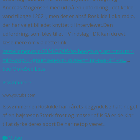
Andreas Mogensen med ud på en udfordring i det kolde
vand tilbage i 2021, men det er altså Roskilde Lokalradio,
der har valgt billedet knyttet til interviewet.
Den
udfordring, som blev til et TV indslag i DR kan du evt.
læse mere om via dette link:
iceswimmer.com/2021/06/09/se-hoegh-og-astronauten-
min-krop-til-graensen-om-issvoemning-paa-dr1-to...
...
See More
See Less
Issvømmere
www.youtube.com
Issvømmerne i Roskilde har i årets begyndelse haft noget
af en højsæson.Stærk frost og masser af is.Så er de klar
til at dyrke deres sport.De har netop været...
Video