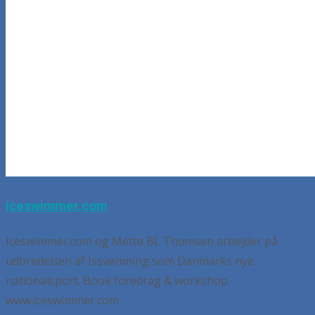
Iceswimmer.com
Iceswimmer.com og Mette BL Thomsen arbejder på
udbredelsen af Issvømning som Danmarks nye
nationalsport. Book foredrag & workshop.
www.iceswimmer.com