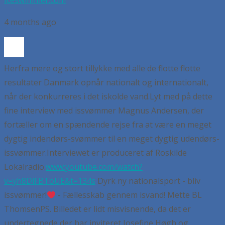
Iceswimmer.com
4 months ago
Herfra mere og stort tillykke med alle de flotte flotte
resultater Danmark opnår nationalt og internationalt,
når der konkurreres i det iskolde vand.
Lyt med på dette
fine interview med issvømmer Magnus Andersen, der
fortæller om en spændende rejse fra at være en meget
dygtig indendørs-svømmer til en meget dygtig udendørs-
issvømmer.
Interviewet er produceret af Roskilde
Lokalradio.
www.youtube.com/watch?
v=yh8DlFBToUE&t=134s
Dyrk ny nationalsport - bliv
issvømmer!
- Fællesskab gennem isvand!
Mette BL
Thomsen
PS. Billedet er lidt misvisnende, da det er
undertegnede der har inviteret Josefine Høgh og