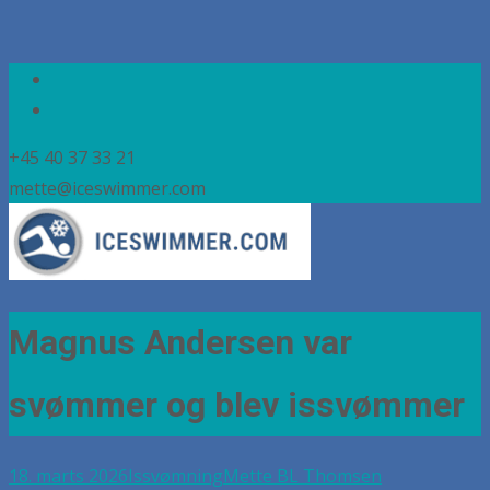
+45 40 37 33 21
mette@iceswimmer.com
Magnus Andersen var
svømmer og blev issvømmer
18. marts 2026
Issvømning
Mette BL Thomsen