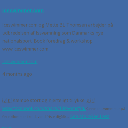
Iceswimmer.com
Iceswimmer.com og Mette BL Thomsen arbejder på
udbredelsen af Issvømning som Danmarks nye
nationalsport. Book foredrag & workshop.
www.iceswimmer.com
Iceswimmer.com
4 months ago
🇩🇰 Kæmpe stort og hjerteligt tillykke 🇩🇰
www.facebook.com/share/18PvomsfJq/
Kunne en svømmetur på
...
See More
See Less
flere kilometer i koldt vand friste dig?🥶