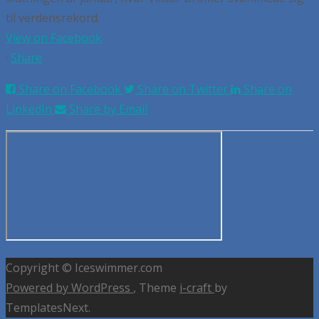
til verdensrekord.
View on Facebook
·
Share
Share on Facebook
Share on Twitter
Share on
LinkedIn
Share by Email
Copyright © Iceswimmer.com
Powered by WordPress
, Theme
i-craft
by
TemplatesNext.