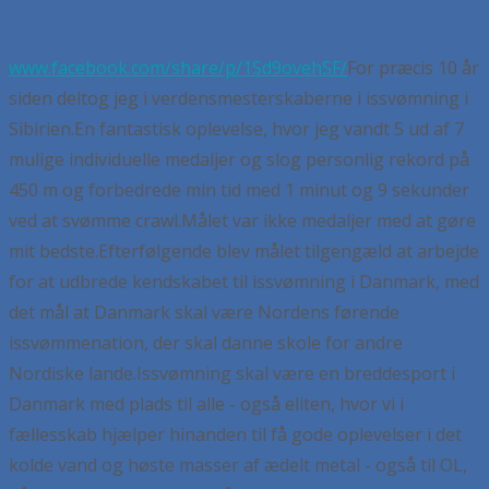
www.facebook.com/share/p/1Sd9ovehSF/
For præcis 10 år
siden deltog jeg i verdensmesterskaberne i issvømning i
Sibirien.
En fantastisk oplevelse, hvor jeg vandt 5 ud af 7
mulige individuelle medaljer og slog personlig rekord på
450 m og forbedrede min tid med 1 minut og 9 sekunder
ved at svømme crawl.
Målet var ikke medaljer med at gøre
mit bedste.
Efterfølgende blev målet tilgengæld at arbejde
for at udbrede kendskabet til issvømning i Danmark, med
det mål at Danmark skal være Nordens førende
issvømmenation, der skal danne skole for andre
Nordiske lande.
Issvømning skal være en breddesport i
Danmark med plads til alle - også eliten, hvor vi i
fællesskab hjælper hinanden til få gode oplevelser i det
kolde vand og høste masser af ædelt metal - også til OL,