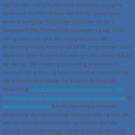
uge før DM - ved at du kan blive Danmarks hurtigste
issvømner, hvorfor så blive ved det, når du kan blive
verdens hurtigste i forskellige discipliner.
Vis det i
Danmark til DM, find herefter sponsorer og tag til EM,
VM og træn til at blive den hurtigste til OL, når
issvømning en dag kommer på på OL programmet".
Stort
tillykke til Viktor Bregner Bromer og stort tillykke til ALLE
der deltog i DM i Faaborg.
Issvømning er kommet til
Danmark for at blive og blive udviklet!
Læs om Viktor og
tak til danske journalister for at sætte få fokus på
issvømning.
www.dr.dk/sporten/dansk-svoemmer-ville-
vinterbade-nu-har-han-verdensrekord-i-ekstremsport
På
www.iceswimmer.com
kan du læse meget mere om
issvømning, de internationale forbund IWSA og IISA, om
den danske organisation DISA og hvordan det hele
startede i Danmark tilbage i 2014 og hvordan Roskilde