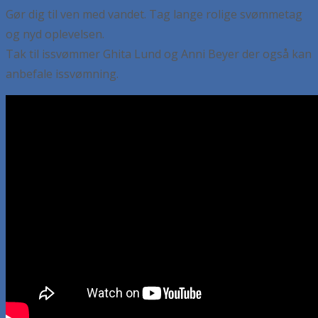
Gør dig til ven med vandet. Tag lange rolige svømmetag
og nyd oplevelsen.
Tak til issvømmer Ghita Lund og Anni Beyer der også kan
anbefale issvømning.