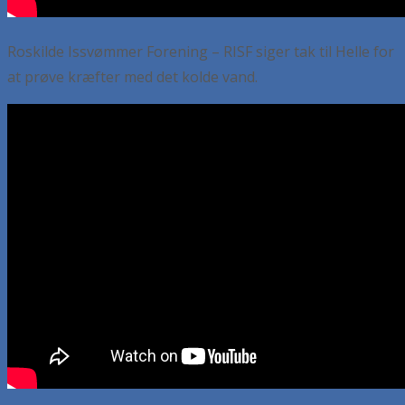
Roskilde Issvømmer Forening – RISF siger tak til Helle for
at prøve kræfter med det kolde vand.