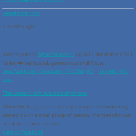
Iceswimmer.com
6 months ago
Stort tillykke til
Signe Simonsen
og ALLE der deltog i EM i
Italien
❤️-Fællesskab gennem issvand! Mette
www.facebook.com/share/1B2hWhxJGC/
...
See More
See
Less
This content isn't available right now
When this happens, it's usually because the owner only
shared it with a small group of people, changed who can
see it or it's been deleted.
View on Facebook