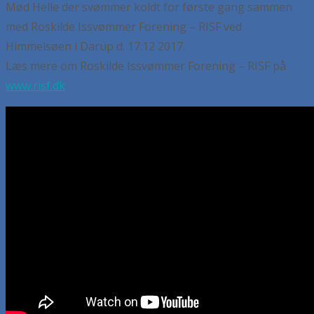
Mød Helle der svømmer koldt for første gang sammen
med Roskilde Issvømmer Forening – RISF ved
Himmelsøen i Darup d. 17.12 2017.
Læs mere om Roskilde Issvømmer Forening – RISF på
www.risf.dk