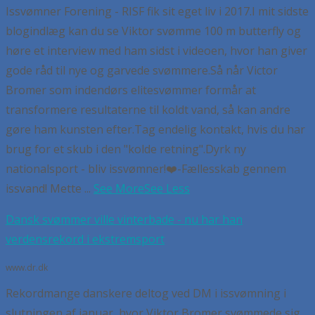
Issvømner Forening - RISF fik sit eget liv i 2017.
I mit sidste
blogindlæg kan du se Viktor svømme 100 m butterfly og
høre et interview med ham sidst i videoen, hvor han giver
gode råd til nye og garvede svømmere.
Så når Victor
Bromer som indendørs elitesvømmer formår at
transformere resultaterne til koldt vand, så kan andre
gøre ham kunsten efter.
Tag endelig kontakt, hvis du har
brug for et skub i den "kolde retning".
Dyrk ny
nationalsport - bliv issvømner!
❤️-Fællesskab gennem
issvand! Mette
...
See More
See Less
Dansk svømmer ville vinterbade - nu har han
verdensrekord i ekstremsport
www.dr.dk
Rekordmange danskere deltog ved DM i issvømning i
slutningen af januar, hvor Viktor Bromer svømmede sig