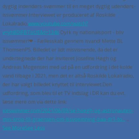
dygtig indendørs-svømmer til en meget dygtig udendørs-
issvømmer.
Interviewet er produceret af Roskilde
Lokalradio.
www.youtube.com/watch?
v=yh8DlFBToUE&t=134s
Dyrk ny nationalsport - bliv
issvømmer!
❤ - Fællesskab gennem isvand!
Mette BL
Thomsen
PS. Billedet er lidt misvisnende, da det er
undertegnede der har inviteret Josefine Høgh og
Andreas Mogensen med ud på en udfordring i det kolde
vand tilbage i 2021, men det er altså Roskilde Lokalradio,
der har valgt billedet knyttet til interviewet.
Den
udfordring, som blev til et TV indslag i DR kan du evt.
læse mere om via dette link:
iceswimmer.com/2021/06/09/se-hoegh-og-astronauten-
min-krop-til-graensen-om-issvoemning-paa-dr1-to...
...
See More
See Less