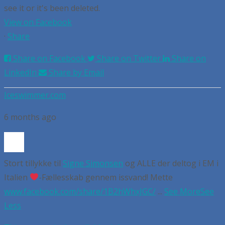
see it or it's been deleted.
View on Facebook
·
Share
Share on Facebook
Share on Twitter
Share on
LinkedIn
Share by Email
Iceswimmer.com
6 months ago
Stort tillykke til
Signe Simonsen
og ALLE der deltog i EM i
Italien
-Fællesskab gennem issvand! Mette
www.facebook.com/share/1B2hWhxJGC/
...
See More
See
Less