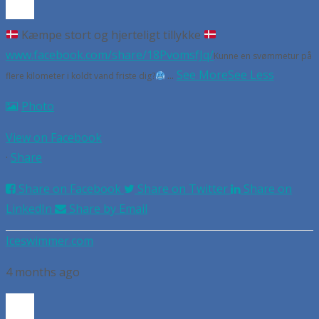
Kæmpe stort og hjerteligt tillykke
www.facebook.com/share/18PvomsfJq/
Kunne en svømmetur på
...
See More
See Less
flere kilometer i koldt vand friste dig?
Photo
View on Facebook
·
Share
Share on Facebook
Share on Twitter
Share on
LinkedIn
Share by Email
Iceswimmer.com
4 months ago