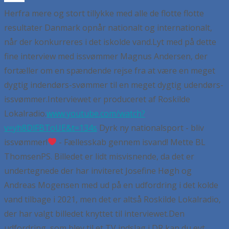
Herfra mere og stort tillykke med alle de flotte flotte
resultater Danmark opnår nationalt og internationalt,
når der konkurreres i det iskolde vand.
Lyt med på dette
fine interview med issvømmer Magnus Andersen, der
fortæller om en spændende rejse fra at være en meget
dygtig indendørs-svømmer til en meget dygtig udendørs-
issvømmer.
Interviewet er produceret af Roskilde
Lokalradio.
www.youtube.com/watch?
v=yh8DlFBToUE&t=134s
Dyrk ny nationalsport - bliv
issvømmer!
- Fællesskab gennem isvand!
Mette BL
Thomsen
PS. Billedet er lidt misvisnende, da det er
undertegnede der har inviteret Josefine Høgh og
Andreas Mogensen med ud på en udfordring i det kolde
vand tilbage i 2021, men det er altså Roskilde Lokalradio,
der har valgt billedet knyttet til interviewet.
Den
udfordring, som blev til et TV indslag i DR kan du evt.