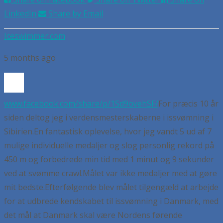
LinkedIn
Share by Email
Iceswimmer.com
5 months ago
www.facebook.com/share/p/1Sd9ovehSF/
For præcis 10 år
siden deltog jeg i verdensmesterskaberne i issvømning i
Sibirien.
En fantastisk oplevelse, hvor jeg vandt 5 ud af 7
mulige individuelle medaljer og slog personlig rekord på
450 m og forbedrede min tid med 1 minut og 9 sekunder
ved at svømme crawl.
Målet var ikke medaljer med at gøre
mit bedste.
Efterfølgende blev målet tilgengæld at arbejde
for at udbrede kendskabet til issvømning i Danmark, med
det mål at Danmark skal være Nordens førende