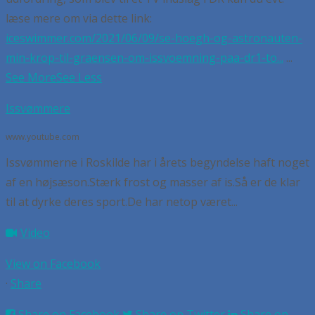
læse mere om via dette link:
iceswimmer.com/2021/06/09/se-hoegh-og-astronauten-
min-krop-til-graensen-om-issvoemning-paa-dr1-to...
...
See More
See Less
Issvømmere
www.youtube.com
Issvømmerne i Roskilde har i årets begyndelse haft noget
af en højsæson.Stærk frost og masser af is.Så er de klar
til at dyrke deres sport.De har netop været...
Video
View on Facebook
·
Share
Share on Facebook
Share on Twitter
Share on