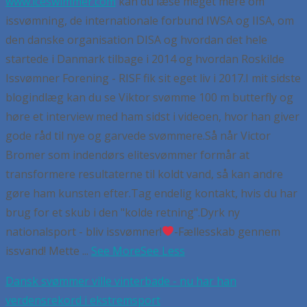
www.iceswimmer.com
kan du læse meget mere om
issvømning, de internationale forbund IWSA og IISA, om
den danske organisation DISA og hvordan det hele
startede i Danmark tilbage i 2014 og hvordan Roskilde
Issvømner Forening - RISF fik sit eget liv i 2017.
I mit sidste
blogindlæg kan du se Viktor svømme 100 m butterfly og
høre et interview med ham sidst i videoen, hvor han giver
gode råd til nye og garvede svømmere.
Så når Victor
Bromer som indendørs elitesvømmer formår at
transformere resultaterne til koldt vand, så kan andre
gøre ham kunsten efter.
Tag endelig kontakt, hvis du har
brug for et skub i den "kolde retning".
Dyrk ny
nationalsport - bliv issvømner!
-Fællesskab gennem
issvand! Mette
...
See More
See Less
Dansk svømmer ville vinterbade - nu har han
verdensrekord i ekstremsport