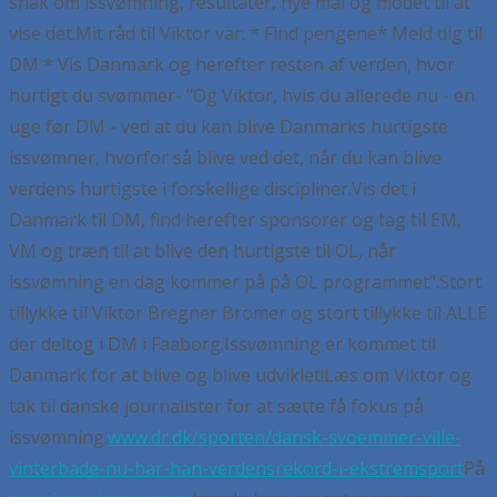
snak om issvømning, resultater, nye mål og modet til at
vise det.
Mit råd til Viktor var:
* Find pengene
* Meld dig til
DM
* Vis Danmark og herefter resten af verden, hvor
hurtigt du svømmer
- "Og Viktor, hvis du allerede nu - en
uge før DM - ved at du kan blive Danmarks hurtigste
issvømner, hvorfor så blive ved det, når du kan blive
verdens hurtigste i forskellige discipliner.
Vis det i
Danmark til DM, find herefter sponsorer og tag til EM,
VM og træn til at blive den hurtigste til OL, når
issvømning en dag kommer på på OL programmet".
Stort
tillykke til Viktor Bregner Bromer og stort tillykke til ALLE
der deltog i DM i Faaborg.
Issvømning er kommet til
Danmark for at blive og blive udviklet!
Læs om Viktor og
tak til danske journalister for at sætte få fokus på
issvømning.
www.dr.dk/sporten/dansk-svoemmer-ville-
vinterbade-nu-har-han-verdensrekord-i-ekstremsport
På