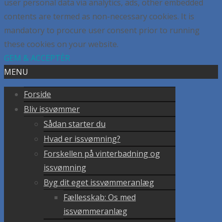
user personal data via analytics, ads, other embedded
contents are termed as non-necessary cookies. It is
mandatory to procure user consent prior to running
these cookies on your website.
GEM & ACCEPTÈR
MENU
Forside
Bliv issvømmer
Sådan starter du
Hvad er issvømning?
Forskellen på vinterbadning og
issvømning
Byg dit eget issvømmeranlæg
Fællesskab: Os med
issvømmeranlæg