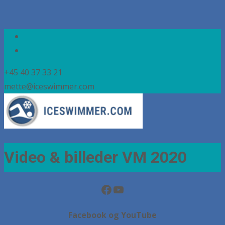
+45 40 37 33 21
mette@iceswimmer.com
Video & billeder VM 2020
Facebook
YouTube
Facebook og YouTube