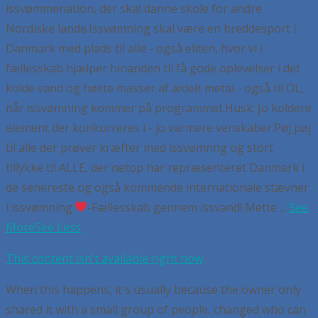
issvømmenation, der skal danne skole for andre
Nordiske lande.
Issvømning skal være en breddesport i
Danmark med plads til alle - også eliten, hvor vi i
fællesskab hjælper hinanden til få gode oplevelser i det
kolde vand og høste masser af ædelt metal - også til OL,
når issvømning kommer på programmet.
Husk:
Jo koldere
element der konkurreres i - jo varmere venskaber.
Pøj pøj
til alle der prøver kræfter med issvømnng og stort
tillykke til ALLE, der netop har repræsenteret Danmark i
de senereste og også kommende internationale stævner
i issvømning.
-Fællesskab gennem issvand! Mette
...
See
More
See Less
This content isn't available right now
When this happens, it's usually because the owner only
shared it with a small group of people, changed who can