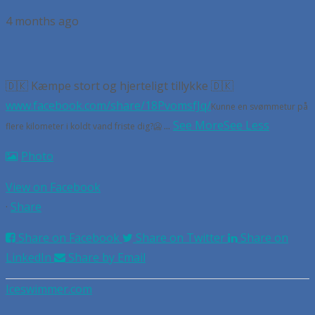
4 months ago
🇩🇰 Kæmpe stort og hjerteligt tillykke 🇩🇰
www.facebook.com/share/18PvomsfJq/
Kunne en svømmetur på
...
See More
See Less
flere kilometer i koldt vand friste dig?🥶
Photo
View on Facebook
·
Share
Share on Facebook
Share on Twitter
Share on
LinkedIn
Share by Email
Iceswimmer.com