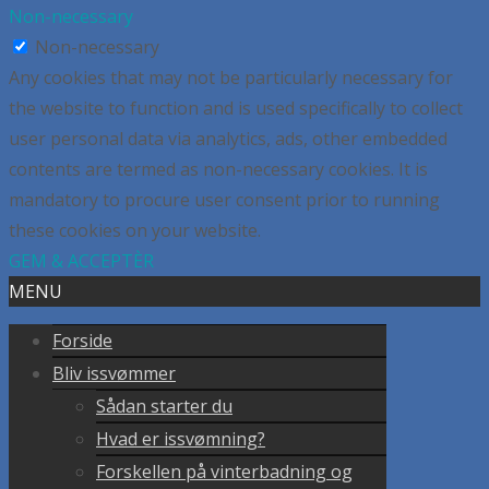
Non-necessary
Non-necessary
Any cookies that may not be particularly necessary for
the website to function and is used specifically to collect
user personal data via analytics, ads, other embedded
contents are termed as non-necessary cookies. It is
mandatory to procure user consent prior to running
these cookies on your website.
GEM & ACCEPTÈR
MENU
Forside
Bliv issvømmer
Sådan starter du
Hvad er issvømning?
Forskellen på vinterbadning og