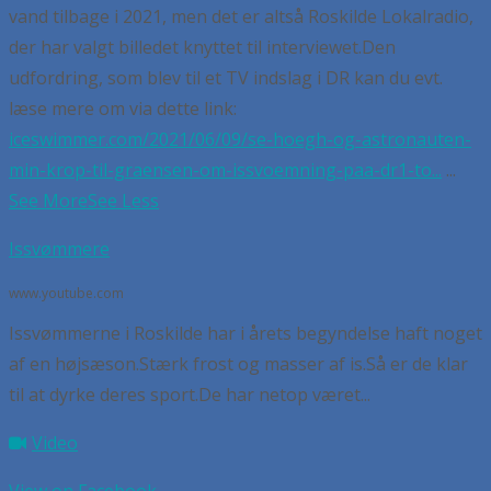
vand tilbage i 2021, men det er altså Roskilde Lokalradio,
der har valgt billedet knyttet til interviewet.
Den
udfordring, som blev til et TV indslag i DR kan du evt.
læse mere om via dette link:
iceswimmer.com/2021/06/09/se-hoegh-og-astronauten-
min-krop-til-graensen-om-issvoemning-paa-dr1-to...
...
See More
See Less
Issvømmere
www.youtube.com
Issvømmerne i Roskilde har i årets begyndelse haft noget
af en højsæson.Stærk frost og masser af is.Så er de klar
til at dyrke deres sport.De har netop været...
Video