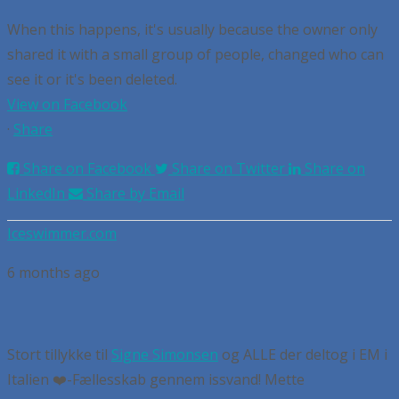
When this happens, it's usually because the owner only
shared it with a small group of people, changed who can
see it or it's been deleted.
View on Facebook
·
Share
Share on Facebook
Share on Twitter
Share on
LinkedIn
Share by Email
Iceswimmer.com
6 months ago
Stort tillykke til
Signe Simonsen
og ALLE der deltog i EM i
Italien
❤️-Fællesskab gennem issvand! Mette