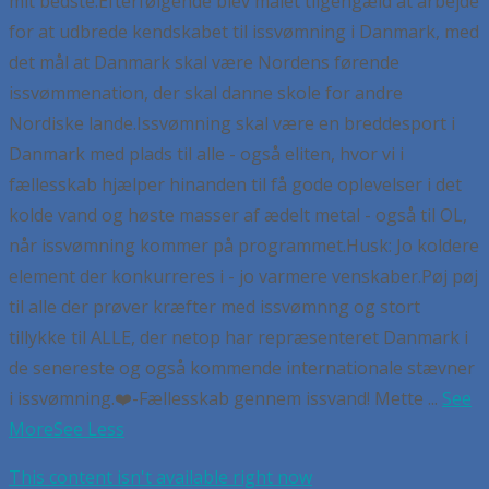
mit bedste.
Efterfølgende blev målet tilgengæld at arbejde
for at udbrede kendskabet til issvømning i Danmark, med
det mål at Danmark skal være Nordens førende
issvømmenation, der skal danne skole for andre
Nordiske lande.
Issvømning skal være en breddesport i
Danmark med plads til alle - også eliten, hvor vi i
fællesskab hjælper hinanden til få gode oplevelser i det
kolde vand og høste masser af ædelt metal - også til OL,
når issvømning kommer på programmet.
Husk:
Jo koldere
element der konkurreres i - jo varmere venskaber.
Pøj pøj
til alle der prøver kræfter med issvømnng og stort
tillykke til ALLE, der netop har repræsenteret Danmark i
de senereste og også kommende internationale stævner
i issvømning.
❤️-Fællesskab gennem issvand! Mette
...
See
More
See Less
This content isn't available right now