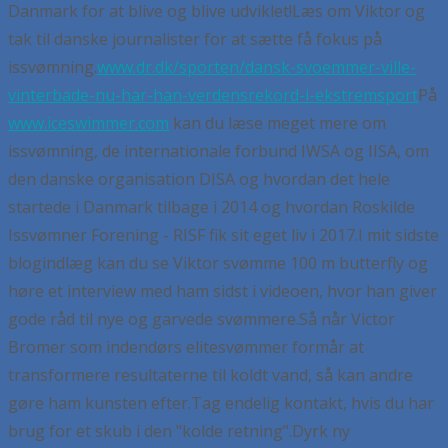
Danmark for at blive og blive udviklet!
Læs om Viktor og
tak til danske journalister for at sætte få fokus på
issvømning.
www.dr.dk/sporten/dansk-svoemmer-ville-
vinterbade-nu-har-han-verdensrekord-i-ekstremsport
På
www.iceswimmer.com
kan du læse meget mere om
issvømning, de internationale forbund IWSA og IISA, om
den danske organisation DISA og hvordan det hele
startede i Danmark tilbage i 2014 og hvordan Roskilde
Issvømner Forening - RISF fik sit eget liv i 2017.
I mit sidste
blogindlæg kan du se Viktor svømme 100 m butterfly og
høre et interview med ham sidst i videoen, hvor han giver
gode råd til nye og garvede svømmere.
Så når Victor
Bromer som indendørs elitesvømmer formår at
transformere resultaterne til koldt vand, så kan andre
gøre ham kunsten efter.
Tag endelig kontakt, hvis du har
brug for et skub i den "kolde retning".
Dyrk ny