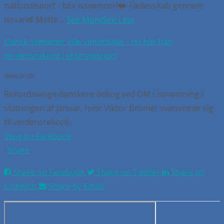
nationalsport - bliv issvømner!
❤️-Fællesskab gennem
issvand! Mette
...
See More
See Less
Dansk svømmer ville vinterbade - nu har han
verdensrekord i ekstremsport
www.dr.dk
Rekordmange danskere deltog ved DM i issvømning i
slutningen af januar, hvor Viktor Bromer svømmede sig
til verdensrekord.
View on Facebook
·
Share
Share on Facebook
Share on Twitter
Share on
LinkedIn
Share by Email