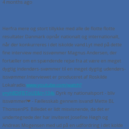
4 months ago
Herfra mere og stort tillykke med alle de flotte flotte
resultater Danmark opnår nationalt og internationalt,
når der konkurreres i det iskolde vand.
Lyt med på dette
fine interview med issvømmer Magnus Andersen, der
fortæller om en spændende rejse fra at være en meget
dygtig indendørs-svømmer til en meget dygtig udendørs-
issvømmer.
Interviewet er produceret af Roskilde
Lokalradio.
www.youtube.com/watch?
v=yh8DlFBToUE&t=134s
Dyrk ny nationalsport - bliv
issvømmer!
❤ - Fællesskab gennem isvand!
Mette BL
Thomsen
PS. Billedet er lidt misvisnende, da det er
undertegnede der har inviteret Josefine Høgh og
Andreas Mogensen med ud på en udfordring i det kolde