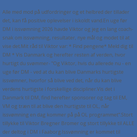
Alle med mod på udfordringer og et helbred der tillader
det, kan få positive oplevelser i iskoldt vand.
En uge før
DM i issvømning 2026 havde Viktor og jeg en lang coach-
snak om issvømning, resultater, nye mål og modet til at
vise det.
Mit råd til Viktor var:
* Find pengene
* Meld dig til
DM
* Vis Danmark og herefter resten af verden, hvor
hurtigt du svømmer
- "Og Viktor, hvis du allerede nu - en
uge før DM - ved at du kan blive Danmarks hurtigste
issvømner, hvorfor så blive ved det, når du kan blive
verdens hurtigste i forskellige discipliner.
Vis det i
Danmark til DM, find herefter sponsorer og tag til EM,
VM og træn til at blive den hurtigste til OL, når
issvømning en dag kommer på på OL programmet".
Stort
tillykke til Viktor Bregner Bromer og stort tillykke til ALLE
der deltog i DM i Faaborg.
Issvømning er kommet til