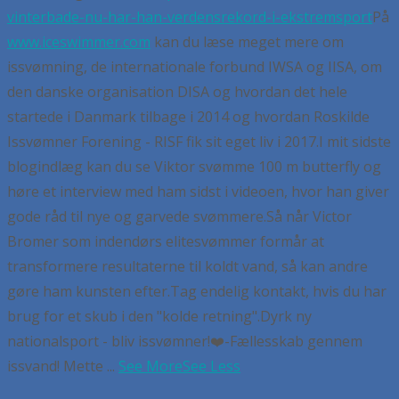
vinterbade-nu-har-han-verdensrekord-i-ekstremsport
På
www.iceswimmer.com
kan du læse meget mere om
issvømning, de internationale forbund IWSA og IISA, om
den danske organisation DISA og hvordan det hele
startede i Danmark tilbage i 2014 og hvordan Roskilde
Issvømner Forening - RISF fik sit eget liv i 2017.
I mit sidste
blogindlæg kan du se Viktor svømme 100 m butterfly og
høre et interview med ham sidst i videoen, hvor han giver
gode råd til nye og garvede svømmere.
Så når Victor
Bromer som indendørs elitesvømmer formår at
transformere resultaterne til koldt vand, så kan andre
gøre ham kunsten efter.
Tag endelig kontakt, hvis du har
brug for et skub i den "kolde retning".
Dyrk ny
nationalsport - bliv issvømner!
❤️-Fællesskab gennem
issvand! Mette
...
See More
See Less