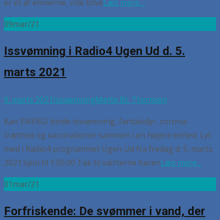
er et af emnerne, ville blive
Læs mere…
09
mar/21
Issvømning i Radio4 Ugen Ud d. 5.
marts 2021
9. marts 2021
Issvømning
Mette BL Thomsen
Kan ENERGI binde issvømning, fantasidyr, corona-
træthed og vaccinationer sammen i en højere enhed. Lyt
med i Radio4 programmet Ugen Ud fra fredag d. 5. marts
2021.Spol til 1:05:00 Tak til værterne Karen
Læs mere…
01
mar/21
Forfriskende: De svømmer i vand, der