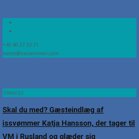
+45 40 37 33 21
mette@iceswimmer.com
10
feb/22
Skal du med? Gæsteindlæg af
issvømmer Katja Hansson, der tager til
VM i Rusland og glæder sig