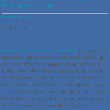
LinkedIn
Share by Email
Iceswimmer.com
5 months ago
www.facebook.com/share/p/1Sd9ovehSF/
For præcis 10 år
siden deltog jeg i verdensmesterskaberne i issvømning i
Sibirien.
En fantastisk oplevelse, hvor jeg vandt 5 ud af 7
mulige individuelle medaljer og slog personlig rekord på
450 m og forbedrede min tid med 1 minut og 9 sekunder
ved at svømme crawl.
Målet var ikke medaljer med at gøre
mit bedste.
Efterfølgende blev målet tilgengæld at arbejde
for at udbrede kendskabet til issvømning i Danmark, med
det mål at Danmark skal være Nordens førende