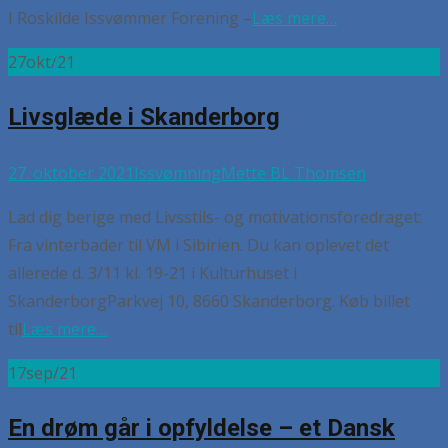
I Roskilde Issvømmer Forening –
Læs mere…
27
okt/21
Livsglæde i Skanderborg
27. oktober 2021
Issvømning
Mette BL Thomsen
Lad dig berige med Livsstils- og motivationsforedraget:
Fra vinterbader til VM i Sibirien. Du kan oplevet det
allerede d. 3/11 kl. 19-21 i Kulturhuset i
SkanderborgParkvej 10, 8660 Skanderborg. Køb billet
til
Læs mere…
17
sep/21
En drøm går i opfyldelse – et Dansk