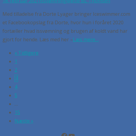
18. februar 2021
Issvømning
Mette BL Thomsen
Med tilladelse fra Dorte Lyager bringer Iceswimmer.com
et Facebookopslag fra Dorte, hvor hun i foråret 2020
fortæller hvad issvømning og brugen af koldt vand har
gjort for hende. Læs med her –
Læs mere…
« Tidligere
Posts
1
navigation
2
3
4
5
…
15
Næste »
Facebook
YouTube