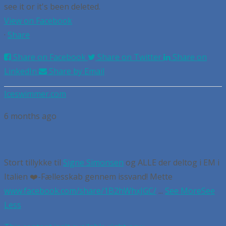
see it or it's been deleted.
View on Facebook
·
Share
Share on Facebook
Share on Twitter
Share on
LinkedIn
Share by Email
Iceswimmer.com
6 months ago
Stort tillykke til
Signe Simonsen
og ALLE der deltog i EM i
Italien
❤️-Fællesskab gennem issvand! Mette
www.facebook.com/share/1B2hWhxJGC/
...
See More
See
Less