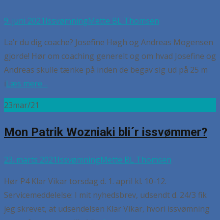
9. juni 2021
Issvømning
Mette BL Thomsen
La’r du dig coache? Josefine Høgh og Andreas Mogensen
gjorde! Hør om coaching generelt og om hvad Josefine og
Andreas skulle tænke på inden de begav sig ud på 25 m
i
Læs mere…
23
mar/21
Mon Patrik Wozniaki bli´r issvømmer?
23. marts 2021
Issvømning
Mette BL Thomsen
Hør P4 Klar Vikar torsdag d. 1. april kl. 10-12.
Servicemeddelelse: I mit nyhedsbrev, udsendt d. 24/3 fik
jeg skrevet, at udsendelsen Klar Vikar, hvori issvømning