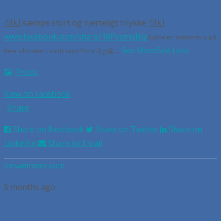
🇩🇰 Kæmpe stort og hjerteligt tillykke 🇩🇰
www.facebook.com/share/18PvomsfJq/
Kunne en svømmetur på
...
See More
See Less
flere kilometer i koldt vand friste dig?🥶
Photo
View on Facebook
·
Share
Share on Facebook
Share on Twitter
Share on
LinkedIn
Share by Email
Iceswimmer.com
5 months ago