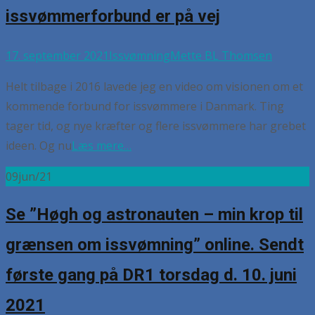
issvømmerforbund er på vej
17. september 2021
Issvømning
Mette BL Thomsen
Helt tilbage i 2016 lavede jeg en video om visionen om et
kommende forbund for issvømmere i Danmark. Ting
tager tid, og nye kræfter og flere issvømmere har grebet
ideen. Og nu
Læs mere…
09
jun/21
Se ”Høgh og astronauten – min krop til
grænsen om issvømning” online. Sendt
første gang på DR1 torsdag d. 10. juni
2021