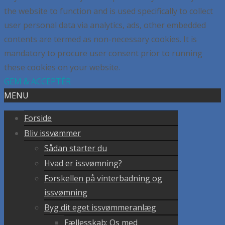
the website to function and is used specifically to collect
user personal data via analytics, ads, other embedded
contents are termed as non-necessary cookies. It is
mandatory to procure user consent prior to running
these cookies on your website.
GEM & ACCEPTÈR
MENU
Forside
Bliv issvømmer
Sådan starter du
Hvad er issvømning?
Forskellen på vinterbadning og
issvømning
Byg dit eget issvømmeranlæg
Fællesskab: Os med