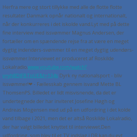
Herfra mere og stort tillykke med alle de flotte flotte
resultater Danmark opnår nationalt og internationalt,
når der konkurreres i det iskolde vand.
Lyt med på dette
fine interview med issvømmer Magnus Andersen, der
fortæller om en spændende rejse fra at være en meget
dygtig indendørs-svømmer til en meget dygtig udendørs-
issvømmer.
Interviewet er produceret af Roskilde
Lokalradio.
www.youtube.com/watch?
v=yh8DlFBToUE&t=134s
Dyrk ny nationalsport - bliv
issvømmer!
❤ - Fællesskab gennem isvand!
Mette BL
Thomsen
PS. Billedet er lidt misvisnende, da det er
undertegnede der har inviteret Josefine Høgh og
Andreas Mogensen med ud på en udfordring i det kolde
vand tilbage i 2021, men det er altså Roskilde Lokalradio,
der har valgt billedet knyttet til interviewet.
Den
udfordring, som blev til et TV indslag i DR kan du evt.