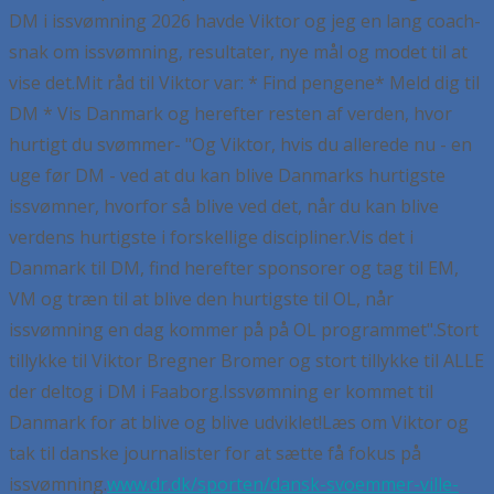
DM i issvømning 2026 havde Viktor og jeg en lang coach-
snak om issvømning, resultater, nye mål og modet til at
vise det.
Mit råd til Viktor var:
* Find pengene
* Meld dig til
DM
* Vis Danmark og herefter resten af verden, hvor
hurtigt du svømmer
- "Og Viktor, hvis du allerede nu - en
uge før DM - ved at du kan blive Danmarks hurtigste
issvømner, hvorfor så blive ved det, når du kan blive
verdens hurtigste i forskellige discipliner.
Vis det i
Danmark til DM, find herefter sponsorer og tag til EM,
VM og træn til at blive den hurtigste til OL, når
issvømning en dag kommer på på OL programmet".
Stort
tillykke til Viktor Bregner Bromer og stort tillykke til ALLE
der deltog i DM i Faaborg.
Issvømning er kommet til
Danmark for at blive og blive udviklet!
Læs om Viktor og
tak til danske journalister for at sætte få fokus på
issvømning.
www.dr.dk/sporten/dansk-svoemmer-ville-