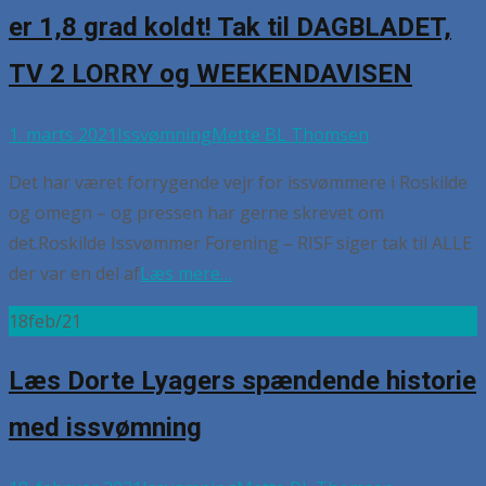
er 1,8 grad koldt! Tak til DAGBLADET,
TV 2 LORRY og WEEKENDAVISEN
1. marts 2021
Issvømning
Mette BL Thomsen
Det har været forrygende vejr for issvømmere i Roskilde
og omegn – og pressen har gerne skrevet om
det.Roskilde Issvømmer Forening – RISF siger tak til ALLE
der var en del af
Læs mere…
18
feb/21
Læs Dorte Lyagers spændende historie
med issvømning