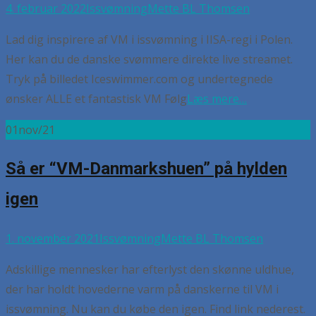
4. februar 2022
Issvømning
Mette BL Thomsen
Lad dig inspirere af VM i issvømning i IISA-regi i Polen.
Her kan du de danske svømmere direkte live streamet.
Tryk på billedet Iceswimmer.com og undertegnede
ønsker ALLE et fantastisk VM Følg
Læs mere…
01
nov/21
Så er “VM-Danmarkshuen” på hylden
igen
1. november 2021
Issvømning
Mette BL Thomsen
Adskillige mennesker har efterlyst den skønne uldhue,
der har holdt hovederne varm på danskerne til VM i
issvømning. Nu kan du købe den igen. Find link nederest.