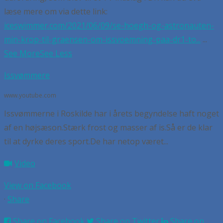
læse mere om via dette link:
iceswimmer.com/2021/06/09/se-hoegh-og-astronauten-
min-krop-til-graensen-om-issvoemning-paa-dr1-to...
...
See More
See Less
Issvømmere
www.youtube.com
Issvømmerne i Roskilde har i årets begyndelse haft noget
af en højsæson.Stærk frost og masser af is.Så er de klar
til at dyrke deres sport.De har netop været...
Video
View on Facebook
·
Share
Share on Facebook
Share on Twitter
Share on