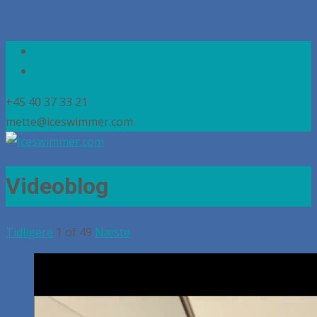
+45 40 37 33 21
mette@iceswimmer.com
Videoblog
Tidligere
1
of
49
Næste