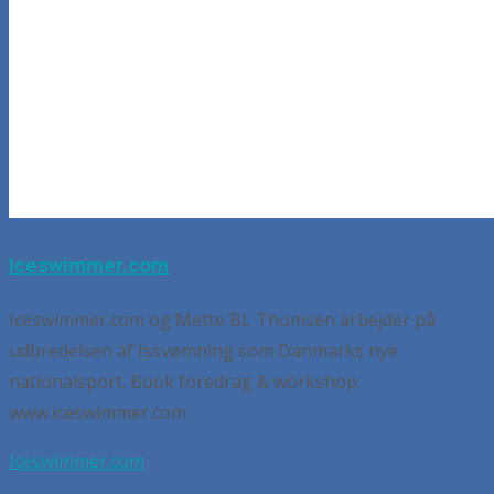
Iceswimmer.com
Iceswimmer.com og Mette BL Thomsen arbejder på
udbredelsen af Issvømning som Danmarks nye
nationalsport. Book foredrag & workshop.
www.iceswimmer.com
Iceswimmer.com