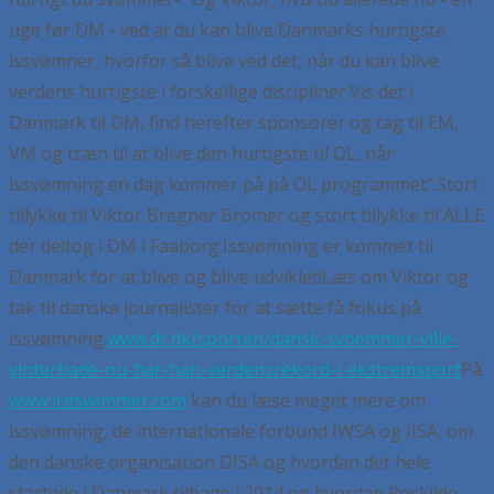
uge før DM - ved at du kan blive Danmarks hurtigste
issvømner, hvorfor så blive ved det, når du kan blive
verdens hurtigste i forskellige discipliner.
Vis det i
Danmark til DM, find herefter sponsorer og tag til EM,
VM og træn til at blive den hurtigste til OL, når
issvømning en dag kommer på på OL programmet".
Stort
tillykke til Viktor Bregner Bromer og stort tillykke til ALLE
der deltog i DM i Faaborg.
Issvømning er kommet til
Danmark for at blive og blive udviklet!
Læs om Viktor og
tak til danske journalister for at sætte få fokus på
issvømning.
www.dr.dk/sporten/dansk-svoemmer-ville-
vinterbade-nu-har-han-verdensrekord-i-ekstremsport
På
www.iceswimmer.com
kan du læse meget mere om
issvømning, de internationale forbund IWSA og IISA, om
den danske organisation DISA og hvordan det hele
startede i Danmark tilbage i 2014 og hvordan Roskilde