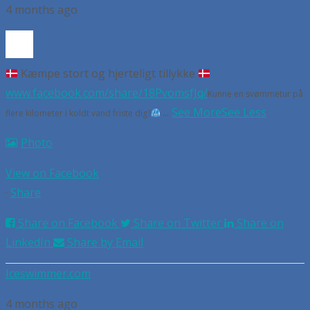
4 months ago
Kæmpe stort og hjerteligt tillykke
www.facebook.com/share/18PvomsfJq/
Kunne en svømmetur på
...
See More
See Less
flere kilometer i koldt vand friste dig?
Photo
View on Facebook
·
Share
Share on Facebook
Share on Twitter
Share on
LinkedIn
Share by Email
Iceswimmer.com
4 months ago