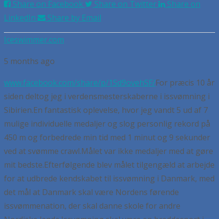
Share on Facebook
Share on Twitter
Share on
LinkedIn
Share by Email
Iceswimmer.com
5 months ago
www.facebook.com/share/p/1Sd9ovehSF/
For præcis 10 år
siden deltog jeg i verdensmesterskaberne i issvømning i
Sibirien.
En fantastisk oplevelse, hvor jeg vandt 5 ud af 7
mulige individuelle medaljer og slog personlig rekord på
450 m og forbedrede min tid med 1 minut og 9 sekunder
ved at svømme crawl.
Målet var ikke medaljer med at gøre
mit bedste.
Efterfølgende blev målet tilgengæld at arbejde
for at udbrede kendskabet til issvømning i Danmark, med
det mål at Danmark skal være Nordens førende
issvømmenation, der skal danne skole for andre