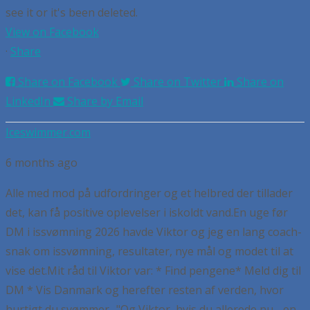
see it or it's been deleted.
View on Facebook
·
Share
Share on Facebook
Share on Twitter
Share on
LinkedIn
Share by Email
Iceswimmer.com
6 months ago
Alle med mod på udfordringer og et helbred der tillader
det, kan få positive oplevelser i iskoldt vand.
En uge før
DM i issvømning 2026 havde Viktor og jeg en lang coach-
snak om issvømning, resultater, nye mål og modet til at
vise det.
Mit råd til Viktor var:
* Find pengene
* Meld dig til
DM
* Vis Danmark og herefter resten af verden, hvor
hurtigt du svømmer
- "Og Viktor, hvis du allerede nu - en