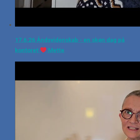
17.6.26 Åndsvidenskab - en skøn dag på
kontoret
Mette