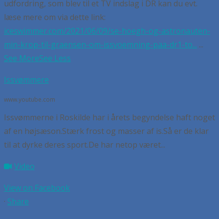
udfordring, som blev til et TV indslag i DR kan du evt.
læse mere om via dette link:
iceswimmer.com/2021/06/09/se-hoegh-og-astronauten-
min-krop-til-graensen-om-issvoemning-paa-dr1-to...
...
See More
See Less
Issvømmere
www.youtube.com
Issvømmerne i Roskilde har i årets begyndelse haft noget
af en højsæson.Stærk frost og masser af is.Så er de klar
til at dyrke deres sport.De har netop været...
Video
View on Facebook
·
Share