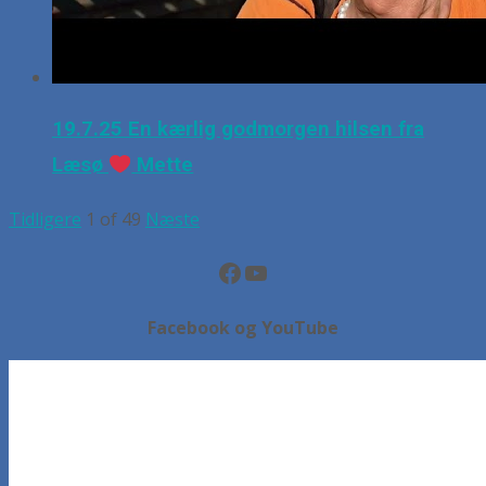
19.7.25 En kærlig godmorgen hilsen fra
Læsø
Mette
Tidligere
1
of
49
Næste
Facebook
YouTube
Facebook og YouTube