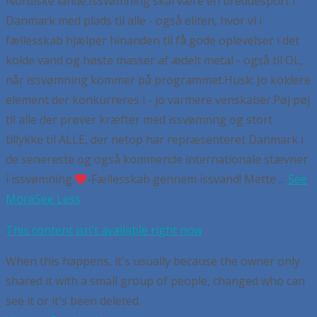
Nordiske lande.
Issvømning skal være en breddesport i
Danmark med plads til alle - også eliten, hvor vi i
fællesskab hjælper hinanden til få gode oplevelser i det
kolde vand og høste masser af ædelt metal - også til OL,
når issvømning kommer på programmet.
Husk:
Jo koldere
element der konkurreres i - jo varmere venskaber.
Pøj pøj
til alle der prøver kræfter med issvømnng og stort
tillykke til ALLE, der netop har repræsenteret Danmark i
de senereste og også kommende internationale stævner
i issvømning.
-Fællesskab gennem issvand! Mette
...
See
More
See Less
This content isn't available right now
When this happens, it's usually because the owner only
shared it with a small group of people, changed who can
see it or it's been deleted.