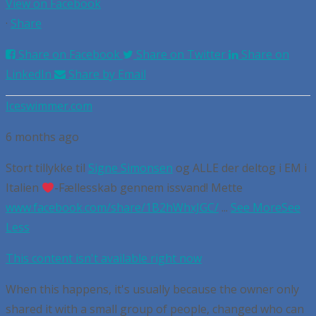
View on Facebook
·
Share
Share on Facebook
Share on Twitter
Share on
LinkedIn
Share by Email
Iceswimmer.com
6 months ago
Stort tillykke til
Signe Simonsen
og ALLE der deltog i EM i
Italien
-Fællesskab gennem issvand! Mette
www.facebook.com/share/1B2hWhxJGC/
...
See More
See
Less
This content isn't available right now
When this happens, it's usually because the owner only
shared it with a small group of people, changed who can