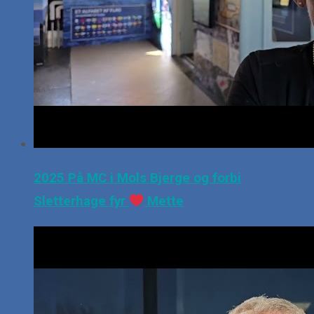
2025 På MC i Mols Bjerge og forbi
Sletterhage fyr
Mette