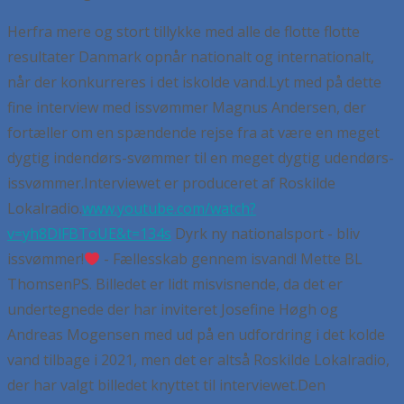
Herfra mere og stort tillykke med alle de flotte flotte
resultater Danmark opnår nationalt og internationalt,
når der konkurreres i det iskolde vand.
Lyt med på dette
fine interview med issvømmer Magnus Andersen, der
fortæller om en spændende rejse fra at være en meget
dygtig indendørs-svømmer til en meget dygtig udendørs-
issvømmer.
Interviewet er produceret af Roskilde
Lokalradio.
www.youtube.com/watch?
v=yh8DlFBToUE&t=134s
Dyrk ny nationalsport - bliv
issvømmer!
- Fællesskab gennem isvand!
Mette BL
Thomsen
PS. Billedet er lidt misvisnende, da det er
undertegnede der har inviteret Josefine Høgh og
Andreas Mogensen med ud på en udfordring i det kolde
vand tilbage i 2021, men det er altså Roskilde Lokalradio,
der har valgt billedet knyttet til interviewet.
Den