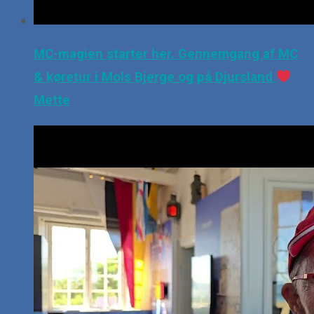
MC-magien starter her. Gennemgang af MC
& køretur i Mols Bjerge og på Djursland
Mette