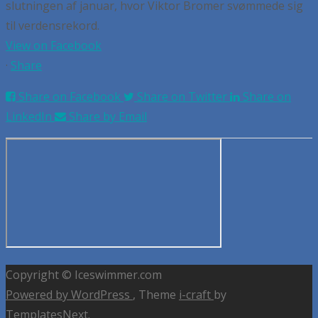
slutningen af januar, hvor Viktor Bromer svømmede sig
til verdensrekord.
View on Facebook
·
Share
Share on Facebook
Share on Twitter
Share on
LinkedIn
Share by Email
Copyright © Iceswimmer.com
Powered by WordPress
, Theme
i-craft
by
TemplatesNext.