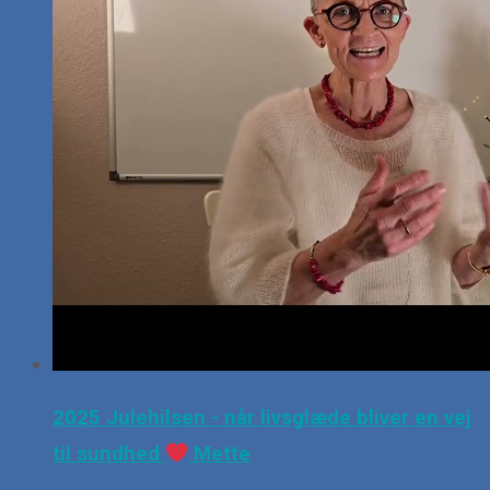
2025 Julehilsen - når livsglæde bliver en vej
til sundhed
Mette