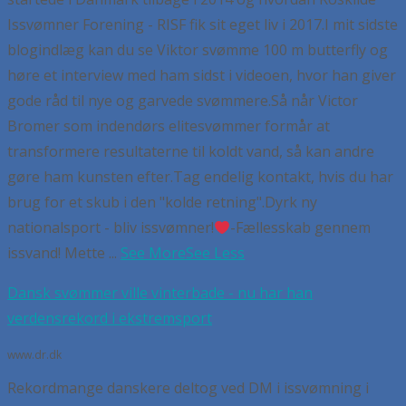
Issvømner Forening - RISF fik sit eget liv i 2017.
I mit sidste
blogindlæg kan du se Viktor svømme 100 m butterfly og
høre et interview med ham sidst i videoen, hvor han giver
gode råd til nye og garvede svømmere.
Så når Victor
Bromer som indendørs elitesvømmer formår at
transformere resultaterne til koldt vand, så kan andre
gøre ham kunsten efter.
Tag endelig kontakt, hvis du har
brug for et skub i den "kolde retning".
Dyrk ny
nationalsport - bliv issvømner!
-Fællesskab gennem
issvand! Mette
...
See More
See Less
Dansk svømmer ville vinterbade - nu har han
verdensrekord i ekstremsport
www.dr.dk
Rekordmange danskere deltog ved DM i issvømning i